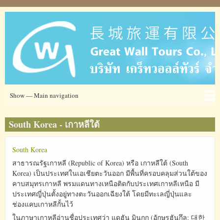
Skip
to
main
content
Main
Show — Main navigation
navigation
Ticket
โรงแรม
ข่าวสาร
ข้อมูลการท่องเที่ยว
เกี่ยวกับเรา
ที่อยู่
South Korea - เกาหลีใต้
South Korea
สาธารณรัฐเกาหลี (Republic of Korea) หรือ เกาหลีใต้ (South
Korea) เป็นประเทศในเอเชียตะวันออก มีพื้นที่ครอบคลุมส่วนใต้ของ
คาบสมุทรเกาหลี พรมแดนทางเหนือติดกับประเทศเกาหลีเหนือ มี
ประเทศญี่ปุ่นตั้งอยู่ทางตะวันออกเฉียงใต้ โดยมีทะเลญี่ปุ่นและ
ช่องแคบเกาหลีกั้นไว้
ในภาษาเกาหลีอ่านชื่อประเทศว่า แดฮัน มินกุก (อักษรฮันกึล: 대한