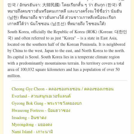
민국 / อักษรฮันจา: 大韓民國) โดยเรียกสั้น ๆ ว่า ฮันกุก (한국) ที่
หมายถึงคนชาวฮั่นหรือคนเกาหลี และบางครั้งจะใช้ชื่อว่า นัมฮัน
(남한) ที่หมายถึง ชาวฮั่นทางใต้ ส่วนชาวเกาหลีเหนือจะเรียก
เกาหลีใต้ว่า นัมโชซอน (남조선) ที่หมายถึง โชซอนใต้)
South Korea, officially the Republic of Korea (ROK) (Korean: 대한민
국) and often referred to as just "Korea" – is a state in East Asia,
located on the southern half of the Korean Peninsula. It is neighbored
by China to the west, Japan to the east, and North Korea to the north.
Its capital is Seoul. South Korea lies in a temperate climate region
with a predominantly mountainous terrain. Its territory covers a total
area of 100,032 square kilometers and has a population of over 50
million.
Cheong Gye Cheon - คลองชองกเยชอน / คลองชองเกชอน
Everland - สวนสนุกเอเวอร์แลนด์
Gyeong Bok Gung - พระราชวังคยองบก
Hwaseong Fortress - ป้อมฮวาซอง
Insadong - อินซาดง
Myeongdong - มยองดง
Nami Island - เกาะนามิ