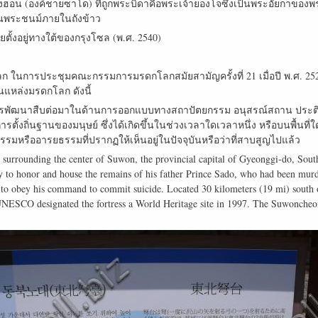
งฮอน (องค์ชายซาโด) ที่ถูกพระบิดาคือพระเจ้ายองโจซึ่งเป็นพระอัยกาของ
ิ้นพระชนม์ภายในถังข้าว
ยตั้งอยู่ทางใต้ของกรุงโซล (พ.ศ. 2540)
 ในการประชุมคณะกรรมการมรดกโลกสมัยสามัญครั้งที่ 21 เมื่อปี พ.ศ. 2528 
แหล่งมรดกโลก ดังนี้
ันให้เกิดการพัฒนาสืบต่อมาในด้านการออกแบบทางสถาปัตยกรรม อนุสรณ์สถาน ป
รตั้งถิ่นฐานของมนุษย์ ซึ่งได้เกิดขึ้นในช่วงเวลาใดเวลาหนึ่ง หรือบนพื้นที
ฒนธรรมหรืออารยธรรมที่ปรากฏให้เห็นอยู่ในปัจจุบันหรือว่าที่สาบสูญไปแล้ว
l surrounding the center of Suwon, the provincial capital of Gyeonggi-do, South
 to honor and house the remains of his father Prince Sado, who had been murder
 to obey his command to commit suicide. Located 30 kilometers (19 mi) south
UNESCO designated the fortress a World Heritage site in 1997. The Suwoncheo