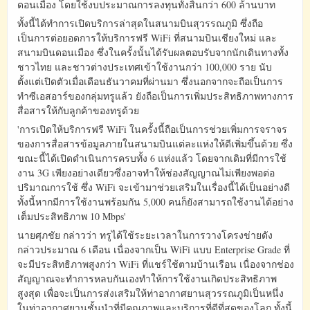
ดอนเมือง โดยใช้งบประมาณการลงทุนทั้งสิ้นกว่า 600 ล้านบาท
ทั้งนี้ได้ทำการเปิดบริการล่าสุดในสนามบินสุวรรณภูมิ ซึ่งถือ
เป็นการต่อยอดการให้บริการฟรี WiFi ที่สนามบินเชียงใหม่ และ
สนามบินดอนเมือง ซึ่งในครั้งนั้นได้รับผลตอบรับจากนักเดินทางทั้ง
ชาวไทย และชาวต่างประเทศเข้าใช้งานกว่า 100,000 ราย นับ
ตั้งแต่เปิดตัวเมื่อเดือนธันวาคมที่ผ่านมา ซึ่งนอกจากจะถือเป็นการ
ทำซีเอสอาร์ของกลุ่มทรูแล้ว ยังถือเป็นการเพิ่มประสิทธิภาพทางการ
สื่อสารให้กับลูกค้าของทรูด้วย
'การเปิดให้บริการฟรี WiFi ในครั้งนี้ถือเป็นการช่วยเพิ่มการจราจร
ของการสื่อสารข้อมูลภายในสนามบินแต่ละแห่งให้ดีเพิ่มขึ้นด้วย ซึ่ง
ขณะนี้ได้เปิดดำเนินการครบทั้ง 6 แห่งแล้ว โดยจากเดิมที่มีการใช้
งาน 3G เพียงอย่างเดียวซึ่งอาจทำให้ช่องสัญญาณไม่เพียงพอต่อ
ปริมาณการใช้ ซึ่ง WiFi จะเข้ามาช่วยเสริมในเรื่องนี้ได้เป็นอย่างดี
ทั้งนี้หากมีการใช้งานพร้อมกัน 5,000 คนก็ยังสามารถใช้งานได้อย่าง
เต็มประสิทธิภาพ 10 Mbps'
นายศุภชัย กล่าวว่า ทรูได้ใช้ระยะเวลาในการวางโครงข่ายดัง
กล่าวประมาณ 6 เดือน เนื่องจากเป็น WiFi แบบ Enterprise Grade ที่
จะมีประสิทธิภาพสูงกว่า WiFi ที่แชร์ใช้ตามบ้านเรือน เนื่องจากช่อง
สัญญาณจะทำการหลบกันเองทำให้การใช้งานเกิดประสิทธิภาพ
สูงสุด เพื่อจะเป็นการส่งเสริมให้ท่าอากาศยานสุวรรณภูมิเป็นหนึ่ง
ในท่าอากาศยานชั้นนำที่มีคุณภาพและบริการที่ดีที่สุดของโลก ทั้งนี้