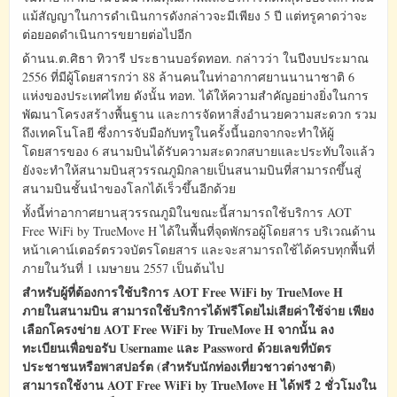
แม้สัญญาในการดำเนินการดังกล่าวจะมีเพียง 5 ปี แต่ทรูคาดว่าจะ
ต่อยอดดำเนินการขยายต่อไปอีก
ด้านน.ต.ศิธา ทิวารี ประธานบอร์ดทอท. กล่าวว่า ในปีงบประมาณ
2556 ที่มีผู้โดยสารกว่า 88 ล้านคนในท่าอากาศยานนานาชาติ 6
แห่งของประเทศไทย ดังนั้น ทอท. ได้ให้ความสำคัญอย่างยิ่งในการ
พัฒนาโครงสร้างพื้นฐาน และการจัดหาสิ่งอำนวยความสะดวก รวม
ถึงเทคโนโลยี ซึ่งการจับมือกับทรูในครั้งนี้นอกจากจะทำให้ผู้
โดยสารของ 6 สนามบินได้รับความสะดวกสบายและประทับใจแล้ว
ยังจะทำให้สนามบินสุวรรณภูมิกลายเป็นสนามบินที่สามารถขึ้นสู่
สนามบินชั้นนำของโลกได้เร็วขึ้นอีกด้วย
ทั้งนี้ท่าอากาศยานสุวรรณภูมิในขณะนี้สามารถใช้บริการ AOT
Free WiFi by TrueMove H ได้ในพื้นที่จุดพักรอผู้โดยสาร บริเวณด้าน
หน้าเคาน์เตอร์ตรวจบัตรโดยสาร และจะสามารถใช้ได้ครบทุกพื้นที่
ภายในวันที่ 1 เมษายน 2557 เป็นต้นไป
สำหรับผู้ที่ต้องการใช้บริการ AOT Free WiFi by TrueMove H
ภายในสนามบิน สามารถใช้บริการได้ฟรีโดยไม่เสียค่าใช้จ่าย เพียง
เลือกโครงข่าย AOT Free WiFi by TrueMove H จากนั้น ลง
ทะเบียนเพื่อขอรับ Username และ Password ด้วยเลขที่บัตร
ประชาชนหรือพาสปอร์ต (สำหรับนักท่องเที่ยวชาวต่างชาติ)
สามารถใช้งาน AOT Free WiFi by TrueMove H ได้ฟรี 2 ชั่วโมงใน