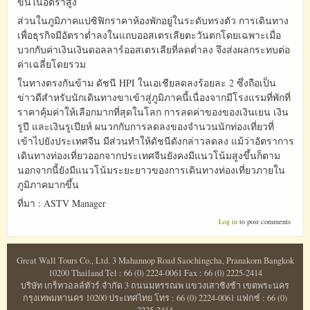
ขึ้นในอัตราสูง
ส่วนในภูมิภาคแปซิฟิกราคาห้องพักอยู่ในระดับทรงตัว การเดินทาง
เพื่อธุรกิจมีอัตราต่ำลงในแถบออสเตรเลียตะวันตกโดยเฉพาะเมื่อ
บวกกับค่าเงินเงินดอลลาร์ออสเตรเลียที่ลดต่ำลง จึงส่งผลกระทบต่อ
ค่าเฉลี่ยโดยรวม
ในทางตรงกันข้าม ดัชนี HPI ในเอเชียลดลงร้อยละ 2 ซึ่งถือเป็น
ข่าวดีสำหรับนักเดินทางขาเข้าสู่ภูมิภาคนี้เนื่องจากมีโรงแรมที่พักที่
ราคาคุ้มค่าให้เลือกมากที่สุดในโลก การลดค่าของของเงินเยน เงิน
รูปี และเงินรูเปียห์ ผนวกกับการลดลงของจำนวนนักท่องเที่ยวที่
เข้าไปยังประเทศจีน มีส่วนทำให้ดัชนีดังกล่าวลดลง แม้ว่าอัตราการ
เดินทางท่องเที่ยวออกจากประเทศจีนยังคงมีแนวโน้มสูงขึ้นก็ตาม
นอกจากนี้ยังมีแนวโน้มระยะยาวของการเดินทางท่องเที่ยวภายใน
ภูมิภาคมากขึ้น
ที่มา : ASTV Manager
Log in
to post comments
Great Wall Tours Co., Ltd. 3 Mahannop Road Saochingcha, Pranakorn Bangkok
10200 Thailand Tel : 66 (0) 2224-0061 Fax : 66 (0) 2225-2414
บริษัท เกร็ทวอลล์ทัวร์ จำกัด 3 ถนนมหรรณพ แขวงเสาชิงช้า เขตพระนคร
กรุงเทพมหานคร 10200 ประเทศไทย โทร : 66 (0) 2224-0061 แฟกซ์ : 66 (0)