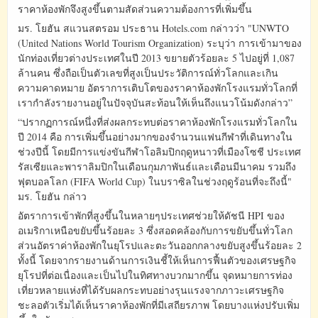
ราคาห้องพักจึงสูงขึ้นตามสัดส่วนความต้องการที่เพิ่มขึ้น
มร. โยฮัน สแวนสตรอม ประธาน Hotels.com กล่าวว่า "UNWTO
(United Nations World Tourism Organization) ระบุว่า การเข้ามาของ
นักท่องเที่ยวต่างประเทศในปี 2013 ขยายตัวร้อยละ 5 ไปอยู่ที่ 1,087
ล้านคน ซึ่งถือเป็นตัวเลขที่สูงเป็นประวัติการณ์ทั่วโลกและเกิน
ความคาดหมาย อัตราการเติบโตของราคาห้องพักโรงแรมทั่วโลกที่
เรากำลังรายงานอยู่ในปัจจุบันสะท้อนให้เห็นถึงแนวโน้มดังกล่าว”
“ปรากฏการณ์หนึ่งที่ส่งผลกระทบต่อราคาห้องพักโรงแรมทั่วโลกใน
ปี 2014 คือ การเพิ่มขึ้นอย่างมากของจำนวนแฟนกีฬาที่เดินทางใน
ช่วงปีนี้ โดยมีการแข่งขันกีฬาโอลิมปิกฤดูหนาวที่เมืองโซชี ประเทศ
รัสเซียและพาราลิมปิกในเดือนกุมภาพันธ์และเดือนมีนาคม รวมถึง
ฟุตบอลโลก (FIFA World Cup) ในบราซิลในช่วงฤดูร้อนที่จะถึงนี้"
มร. โยฮัน กล่าว
อัตราการเข้าพักที่สูงขึ้นในหลายๆประเทศช่วยให้ดัชนี HPI ของ
อเมริกาเหนือขยับขึ้นร้อยละ 3 ซึ่งสอดคล้องกับการขยับขึ้นทั่วโลก
ส่วนอัตราค่าห้องพักในยุโรปและตะวันออกกลางขยับสูงขึ้นร้อยละ 2
ทั้งนี้ โดยจากรายงานด้านการเงินชี้ให้เห็นการฟื้นตัวของเศรษฐกิจ
ยุโรปที่ต่อเนื่องและเป็นไปในทิศทางบวกมากขึ้น จุดหมายการท่อง
เที่ยวหลายแห่งที่ได้รับผลกระทบอย่างรุนแรงจากภาวะเศรษฐกิจ
ชะลอตัวเริ่มได้เห็นราคาห้องพักที่มีเสถียรภาพ โดยบางแห่งปรับเพิ่ม